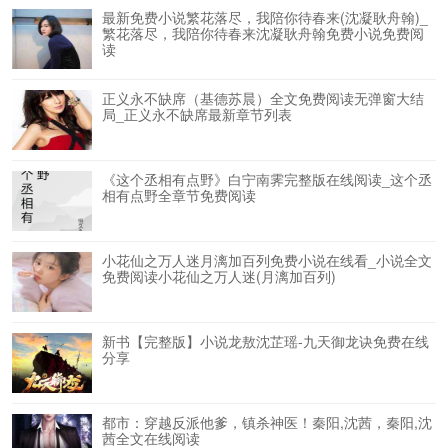
最新免费小说繁花落尽，我陪你待春来(沈凝耿舟翰)_
繁花落尽，我陪你待春来沈凝耿舟翰免费小说免费阅
读
正义永不缺席（基德苏晨）全文免费阅读无弹窗大结
局_正义永不缺席最新章节列表
《这个丞相有点野》白宁南霁完整版在线阅读_这个丞
相有点野全章节免费阅读
小花仙之万人迷月漓加百列免费小说在线看_小说全文
免费阅读小花仙之万人迷(月漓加百列)
新书【完整版】小说龙敖沈芷瑶-九天御龙诀免费在线
分享
都市：穿越反派他爹，镇杀神医！秦阳,沈茜，秦阳,沈
茜全文在线阅读