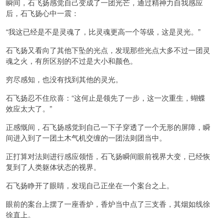
瞬间，石飞扬感觉自己变成了一团光芒，通过精神力自我感应
后，石飞扬心中一震：
“我这已经是不是灵魂了，比灵魂更高一个等级，这是灵光。”
石飞扬又看向了其他下坠的光点，发现那些光点大多不过一团灵
魂之火，有所区别的不过是大小和颜色。
穷尽感知，也没有找到其他的灵光。
石飞扬忍不住欣喜：“这何止是领先了一步，这一次重生，蝴蝶
效应太大了。”
正感慨间，石飞扬感觉到自己一下子穿透了一个无形的屏障，瞬
间进入到了一团土木气机交缠的一团法则团当中。
正打算对法则进行感应领悟，石飞扬瞬间眼前视界大变，已经恢
复到了人类躯体状态的视界。
石飞扬睁开了眼睛，发现自己正坐在一个案台之上。
眼前的案台上摆了一座香炉，香炉当中点了三支香，其烟如线徐
徐直上。