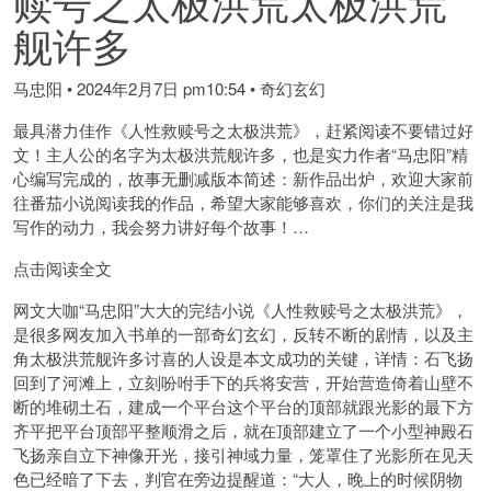
赎号之太极洪荒太极洪荒
舰许多
马忠阳
•
2024年2月7日 pm10:54
•
奇幻玄幻
最具潜力佳作《人性救赎号之太极洪荒》，赶紧阅读不要错过好
文！主人公的名字为太极洪荒舰许多，也是实力作者“马忠阳”精
心编写完成的，故事无删减版本简述：新作品出炉，欢迎大家前
往番茄小说阅读我的作品，希望大家能够喜欢，你们的关注是我
写作的动力，我会努力讲好每个故事！…
点击阅读全文
网文大咖“马忠阳”大大的完结小说《人性救赎号之太极洪荒》，
是很多网友加入书单的一部奇幻玄幻，反转不断的剧情，以及主
角太极洪荒舰许多讨喜的人设是本文成功的关键，详情：石飞扬
回到了河滩上，立刻吩咐手下的兵将安营，开始营造倚着山壁不
断的堆砌土石，建成一个平台这个平台的顶部就跟光影的最下方
齐平把平台顶部平整顺滑之后，就在顶部建立了一个小型神殿石
飞扬亲自立下神像开光，接引神域力量，笼罩住了光影所在见天
色已经暗了下去，判官在旁边提醒道：“大人，晚上的时候阴物