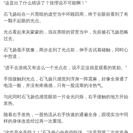
“这是出了什么错误了？按理说不可能啊！”
石飞扬站在一片黑暗的虚空当中环顾四周，终于在眼前看到了有
一颗不起眼的光点。
光点看起来灰蒙蒙的，混在黑暗的背景当中，先前被石飞扬忽略
过去。
石飞扬毫不犹豫，两步走到了光点前，伸手去试着碰触，同时心
中想道，
“进不去游戏又有这么一个光点在，说不定这就是观看的奖励。”
手指接触到光点，石飞扬只感觉到浑身一阵震麻，好像全身通了
电流一般，并没有疼痛感，只有一股流窜的冷热气。
与此同时石飞扬也感觉眼前一片金光闪烁，右手接触的地方开始
发热。
随着右手发热，一股热流从右手快速的通遍全身，跟现实当中同
样的身体改造经过再一次重现。
“这也是金手指？！”石飞扬心中有些惊讶，“这是我第二次改造身