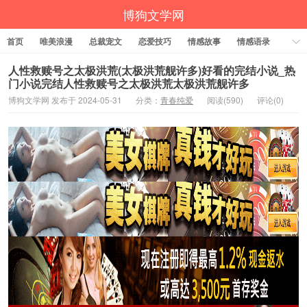
博狗文学网
首页
唯美浪漫
总裁宠文
恋爱技巧
情感故事
情感语录
激情都市
贵族虐恋
青春纯爱
人性救赎号之太极洪荒(太极洪荒舰许多)好看的完结小说_热
门小说完结人性救赎号之太极洪荒太极洪荒舰许多
博狗文学网 发布于 2024-05-31
分类：
青春纯爱
阅读(590)
评论(0)