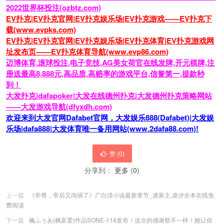
2022世界杯投注(ozbtz.com)
EV扑克|EV扑克官网|EV扑克娱乐场|EV扑克游戏——EV扑克下
载(www.evpks.com)
EV扑克|EV扑克官网|EV扑克娱乐场|EV扑克体育|EV扑克游戏网
址发布页——EV扑克体育导航(www.evp86.com)
迈博体育,滚球投注,电子竞技,AG美女荷官在线发牌,开元棋牌,注
册送最高8,888元,高品质,高赔率的游戏平台,信誉第一,提款秒
到！
大发扑克|dafapoker|大发在线德州扑克|大发德州扑克策略网站
——大发游戏导航(dfyxdh.com)
欢迎来到大发官网Dafabet官网，大发娱乐888(Dafabet)|大发娱
乐场|dafa888|大发体育唯一备用网站(www.2dafa88.com)!
赞 (
0
)
分享到：
更多
(
0
)
上一篇
《帝尊，帝后又闯祸了》广白清小说最新章节_凌家主,凌汐全本在线免
费阅读
下一篇
楓ふうあ(枫富爱)作品SONE-114发布！这次的感谢祭不一样！她让你