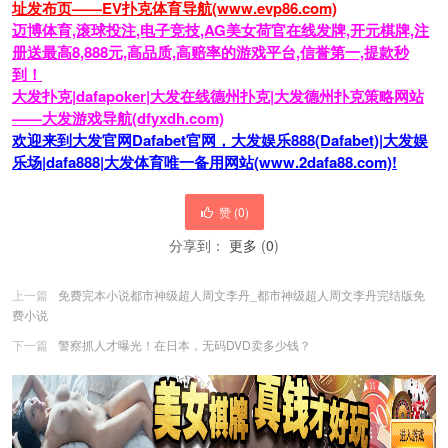
址发布页——EV扑克体育导航(www.evp86.com)
迈博体育,滚球投注,电子竞技,AG美女荷官在线发牌,开元棋牌,注
册送最高8,888元,高品质,高赔率的游戏平台,信誉第一,提款秒
到！
大发扑克|dafapoker|大发在线德州扑克|大发德州扑克策略网站
——大发游戏导航(dfyxdh.com)
欢迎来到大发官网Dafabet官网，大发娱乐888(Dafabet)|大发娱
乐场|dafa888|大发体育唯一备用网站(www.2dafa88.com)!
赞 (
0
)
分享到：
更多
(
0
)
上一篇
免费完本小说都市神级超人周文李丹_都市神级超人周文李丹完结版免
费小说
下一篇
警察抓人才曝光！在日本，无码DVD卖多少钱？