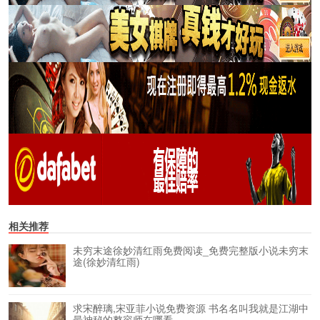
相关推荐
未穷末途徐妙清红雨免费阅读_免费完整版小说未穷末
途(徐妙清红雨)
求宋醉璃,宋亚菲小说免费资源 书名名叫我就是江湖中
最神秘的整容师在哪看