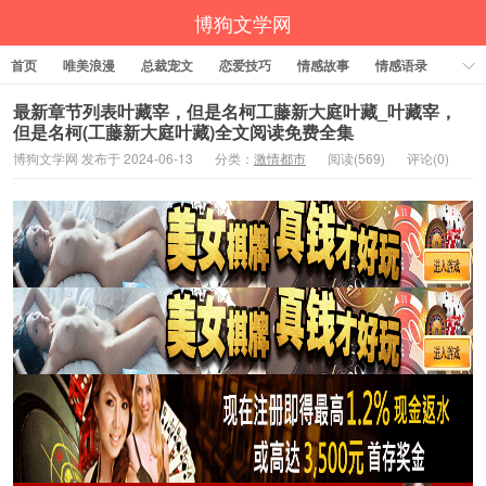
博狗文学网
首页
唯美浪漫
总裁宠文
恋爱技巧
情感故事
情感语录
激情都市
贵族虐恋
青春纯爱
最新章节列表叶藏宰，但是名柯工藤新大庭叶藏_叶藏宰，
但是名柯(工藤新大庭叶藏)全文阅读免费全集
博狗文学网 发布于 2024-06-13
分类：
激情都市
阅读(569)
评论(0)