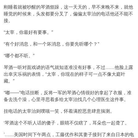
刚睡着就被吵醒的琴酒烦躁，这一天天的，早不来晚不来，就他
睡觉的时候来，头发都要分叉了，偏偏太宰治的电话他还不能不
接。
“太宰，你最好有要事。”
“有个好消息，和一个坏消息，你要先听哪个？”
“哪个都不听。”
琴酒一听对面戏谑的语气就知道准没有好事，不过……他脸上露
出幸灾乐祸的表情，“太宰，你现在的样子可一点不像大庭叶
藏。”
“嘟――”电话挂断，反将一军的琴酒心情很好的拿起了衣服，准
备去洗个澡，心里寻思着多给太宰治找几个心理医生这件事。
挂电话的太宰治则噗嗤一笑，怀着满腔恶意肆意揣测。
‘琴酒这个不听人话的傻子，眼睛不仅瞎了，耳朵也一起聋了。
’……美国时间下午两点，工藤优作和其妻子接到了来自日本的电