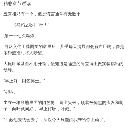
精彩章节试读
五真相只有一个，但是谎言通常有无数个。
――《乌鸦之歌》“砰！”
‘第一十七次爆炸。
’自从入住工藤同学的家里后，几乎每天清晨都会有声巨响，像是
闹钟般准时将人吵醒。
大庭叶藏甚至不用开窗，便知道是隔壁的阿笠博士做实验搞出的
动静。
“早上好，阿笠博士。”
“哦哦。”
坐在一堆废墟里面的阿笠博士冒出头来，顶着被烧焦的头发和胡
子，向叶藏问好，“早上好呀，叶藏。”
“工藤他去约会去了，所以今天只能由我来给你上药了。”