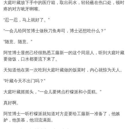
大庭叶藏放下手中的医疗箱，取出药水，轻轻蘸在伤口处，顿时
疼的对方呲牙咧嘴。
“忍一忍，马上就好了。”
“一会儿给阿笠博士做秋刀鱼寿司，博士还想吃什么？”
“随意、随意。”
阿笠博士显然己经很熟悉工藤新一的这个同居人，听到大庭叶藏
要做饭，口水都要流下来了。
天知道他在第一次吃到大庭叶藏做的饭菜时，内心就惊为天人。
“叶藏今天不出门吗？”
大庭叶藏摇摇头，“一会儿要烤点柠檬派和小蛋糕。”
真好啊。
阿笠博士一听柠檬派就知道对方是要给工藤新一准备了，他嫉
妒，他羡慕，他泪流满面。