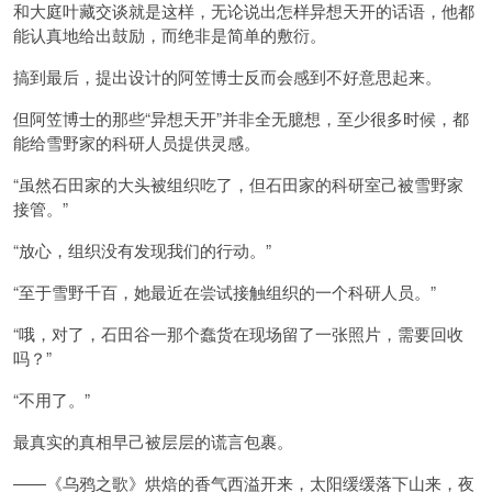
和大庭叶藏交谈就是这样，无论说出怎样异想天开的话语，他都
能认真地给出鼓励，而绝非是简单的敷衍。
搞到最后，提出设计的阿笠博士反而会感到不好意思起来。
但阿笠博士的那些“异想天开”并非全无臆想，至少很多时候，都
能给雪野家的科研人员提供灵感。
“虽然石田家的大头被组织吃了，但石田家的科研室己被雪野家
接管。”
“放心，组织没有发现我们的行动。”
“至于雪野千百，她最近在尝试接触组织的一个科研人员。”
“哦，对了，石田谷一那个蠢货在现场留了一张照片，需要回收
吗？”
“不用了。”
最真实的真相早己被层层的谎言包裹。
――《乌鸦之歌》烘焙的香气西溢开来，太阳缓缓落下山来，夜