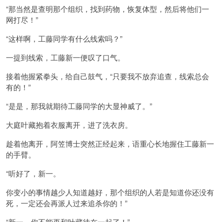
“那当然是查明那个组织，找到药物，恢复体型，然后将他们一
网打尽！”
“这样啊，工藤同学有什么线索吗？”
一提到线索，工藤新一便叹了口气。
接着他握紧拳头，给自己鼓气，“只要我不放弃追查，线索总会
有的！”
“是是，那我就期待工藤同学的大显神威了。”
大庭叶藏抱着衣服离开，进了洗衣房。
趁着他离开，阿笠博士突然正经起来，语重心长地握住工藤新一
的手臂。
“听好了，新一。
你变小的事情越少人知道越好，那个组织的人若是知道你还没有
死，一定还会再派人过来追杀你的！”
“新一，你不能再和叶藏待在一起了！”