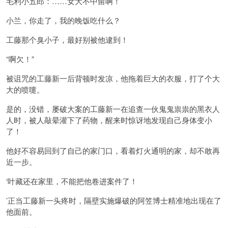
毛利小五郎：……女大不中留啊！
小兰，你走了，我的晚饭吃什么？
工藤那个臭小子，最好别被他逮到！
“啊欠！”
被诅咒的工藤新一后背顿时发凉，他拖着巨大的衣服，打了个大
大的喷嚏。
是的，没错，屡破大案的工藤新一在追查一伙鬼鬼祟祟的黑衣人
人时，被人敲晕灌下了药物，醒来时惊讶地发现自己身体变小
了！
他好不容易回到了自己的家门口，看着灯火通明的家，却不敢再
近一步。
‘叶藏还在家里，不能把他卷进案件了！
’正当工藤新一头疼时，隔壁实施爆破的阿笠博士精准地出现在了
他面前。