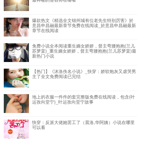
爆款热文《精选全文锦州城有位老先生特别厉害》於
意昌申昌融最新章节免费在线阅读_於意昌申昌融最新
章节在线阅读
免费小说全本阅读重生嫡女娇娇，督主弯腰抱抱(兰儿
苏梦棠)_重生嫡女娇娇，督主弯腰抱抱(兰儿苏梦棠)最
新热门小说
【热门】《沐洛佚名小说》_快穿：娇软炮灰又虐哭男
主了全文免费阅读已完结
地上的衣服一件件的套完整版免费在线阅读，包含(叶
运孜向堂宁)_叶运孜向堂宁故事
快穿：反派大佬她罢工了（晨洛,华阿姨）小说在哪里
可以看