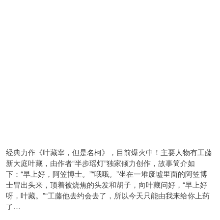
经典力作《叶藏宰，但是名柯》，目前爆火中！主要人物有工藤
新大庭叶藏，由作者“半步瑶灯”独家倾力创作，故事简介如
下：“早上好，阿笠博士。”“哦哦。”坐在一堆废墟里面的阿笠博
士冒出头来，顶着被烧焦的头发和胡子，向叶藏问好，“早上好
呀，叶藏。”“工藤他去约会去了，所以今天只能由我来给你上药
了…