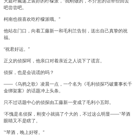
大庭叶藏递上装好的柠檬派，“我刚做的，不介意的话带些回去
吧尝尝吧。
柯南也很喜欢吃柠檬派哦。”
他站在门口，向着工藤新一和毛利兰告别，送出自己真挚的祝
福。
“祝君好运。”
正义的侦探呵，他亲口对着亲近之人说下了谎言。
侦探，也是会说谎的吗？
――《乌鸦之歌》凌晨一点，一个名为《毛利侦探巧破董事长千
金绑架案》的话题冲上头条。
只不过话题中心的侦探由工藤新一变成了毛利小五郎。
‘不愧是名侦探，刚变小就搞了个大的，不过这么明显――’‘琴酒
眼睛又不是瞎了。
’“琴酒，晚上好呀。”