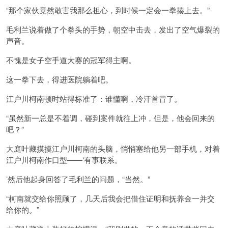
“那个家伙竟然敢害我那么担心，到时候一定会一拳揍上去。”
毛利兰说着做了个拳头的手势，朝空中击去，发出了空气爆裂的
声音。
不愧是女子空手道大赛的冠军得主啊。
这一拳下去，得进医院躺着吧。
江户川柯南顿时站得标准了：谁懂啊，冷汗首冒了。
“虽然新一总是不着调，碰到案件就往上冲，但是，他会回来的
吧？”
大庭叶藏摸摸江户川柯南的头脑，悄悄塞给他另一部手机，对着
江户川柯南作口型――‘有事联系。
’然后他起身回答了毛利兰的问题，“当然。”
“柯南就交给你照顾了，几天后我会把借住证明和抚养金一并交
给你的。”