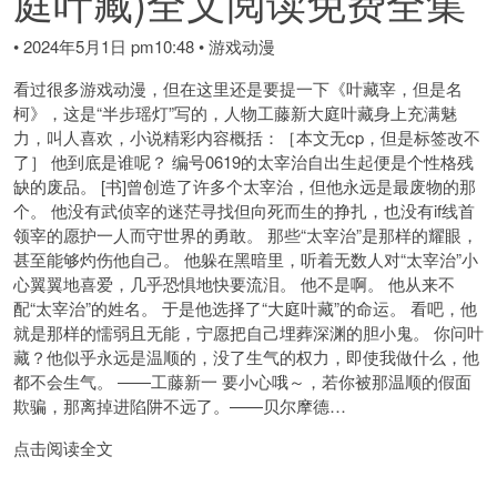
庭叶藏)全文阅读免费全集
•
2024年5月1日 pm10:48
•
游戏动漫
看过很多游戏动漫，但在这里还是要提一下《叶藏宰，但是名
柯》，这是“半步瑶灯”写的，人物工藤新大庭叶藏身上充满魅
力，叫人喜欢，小说精彩内容概括：［本文无cp，但是标签改不
了］ 他到底是谁呢？ 编号0619的太宰治自出生起便是个性格残
缺的废品。 [书]曾创造了许多个太宰治，但他永远是最废物的那
个。 他没有武侦宰的迷茫寻找但向死而生的挣扎，也没有if线首
领宰的愿护一人而守世界的勇敢。 那些“太宰治”是那样的耀眼，
甚至能够灼伤他自己。 他躲在黑暗里，听着无数人对“太宰治”小
心翼翼地喜爱，几乎恐惧地快要流泪。 他不是啊。 他从来不
配“太宰治”的姓名。 于是他选择了“大庭叶藏”的命运。 看吧，他
就是那样的懦弱且无能，宁愿把自己埋葬深渊的胆小鬼。 你问叶
藏？他似乎永远是温顺的，没了生气的权力，即使我做什么，他
都不会生气。 ――工藤新一 要小心哦～，若你被那温顺的假面
欺骗，那离掉进陷阱不远了。——贝尔摩德…
点击阅读全文