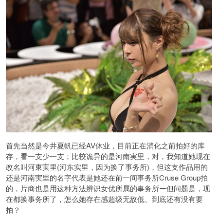
首先当然是今井夏帆已经AV休业，目前正在消化之前拍好的库
存，看一支少一支；比较诡异的是河南実里，对，我知道她现在
改名叫河東実里(河东实里，因为换了事务所)，但这支作品用的
还是河南実里的名字代表是她还在前一间事务所Cruse Group拍
的，片商也是用这种方法辨识女优所属的事务所ー但问题是，现
在都换事务所了，怎么她存在感超级无敌低、到底还有没有要
拍？