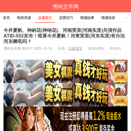
博狗文学网
首页
唯美浪漫
总裁宠文
恋爱技巧
情感故事
情感语录
激情都市
贵族虐恋
青春纯爱
今井夏帆、神納花(神纳花)、河南実里(河南实里)共演作品
ATID-552发布！暗算今井夏帆！河東実里(河东实里)有办法
河东狮吼吗？
博狗文学网 发布于 2025-10-19
分类：
总裁宠文
阅读(435)
评论(0)