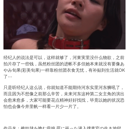
经纪人的说法是可以，这样就够了，河東実里没什么物欲，之前
拍片存了一些钱，虽然粉丝团的进帐不多但她本来就没有要像あ
やみ旬果(彩美旬果)一样靠粉丝团衣食无忧，有补贴到生活就OK
了⋯
只是听经纪人这么说，你就知道不能期待河东实里河东狮吼了，
而且因为不想像之前那么辛苦，未来河东这种第二女主角的演出
会愈来愈多，大家可能要花点精神好好找找，毕竟以她的状况恐
怕也会像今井里帆一样看一片少一片了。
作品名：雌奴隷を喰む母娘 罠に嵌った潜入捜査官の生き地獄