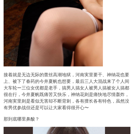
接着就是无边无际的蕾丝高潮地狱，河南実里要干、神纳花也要
上、被下了春药的今井夏帆也想要，最后三人大混战来了个人间
大车轮ー三位女优都是老手，搞男人搞女人被男人搞被女人搞都
很在行，今井夏帆既痛苦又快乐，神纳花则是痛快地尽情轰炸，
河南実里则是看似无害却不断背刺，各有擅长各有特色，虽然没
有男优参战但还是可以让大家看得很开心〜
那到底哪里鼻酸？