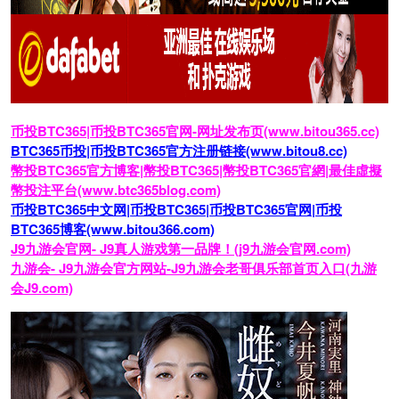
币投BTC365|币投BTC365官网-网址发布页(www.bitou365.cc)
BTC365币投|币投BTC365官方注册链接(www.bitou8.cc)
幣投BTC365官方博客|幣投BTC365|幣投BTC365官網|最佳虛擬
幣投注平台(www.btc365blog.com)
币投BTC365中文网|币投BTC365|币投BTC365官网|币投
BTC365博客(www.bitou366.com)
J9九游会官网- J9真人游戏第一品牌！(j9九游会官网.com)
九游会- J9九游会官方网站-J9九游会老哥俱乐部首页入口(九游
会J9.com)