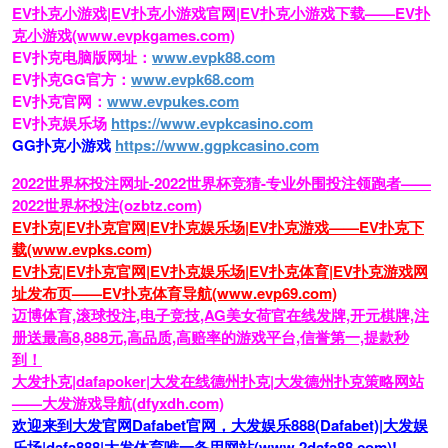
EV扑克小游戏|EV扑克小游戏官网|EV扑克小游戏下载——EV扑
克小游戏(www.evpkgames.com)
EV扑克电脑版网址：
www.evpk88.com
EV扑克GG官方：
www.evpk68.com
EV扑克官网：
www.evpukes.com
EV扑克娱乐场
https://www.evpkcasino.com
GG扑克小游戏
https://www.ggpkcasino.com
2022世界杯投注网址-2022世界杯竞猜-专业外围投注领跑者——
2022世界杯投注(ozbtz.com)
EV扑克|EV扑克官网|EV扑克娱乐场|EV扑克游戏——EV扑克下
载(www.evpks.com)
EV扑克|EV扑克官网|EV扑克娱乐场|EV扑克体育|EV扑克游戏网
址发布页——EV扑克体育导航(www.evp69.com)
迈博体育,滚球投注,电子竞技,AG美女荷官在线发牌,开元棋牌,注
册送最高8,888元,高品质,高赔率的游戏平台,信誉第一,提款秒
到！
大发扑克|dafapoker|大发在线德州扑克|大发德州扑克策略网站
——大发游戏导航(dfyxdh.com)
欢迎来到大发官网Dafabet官网，大发娱乐888(Dafabet)|大发娱
乐场|dafa888|大发体育唯一备用网站(www.2dafa88.com)!