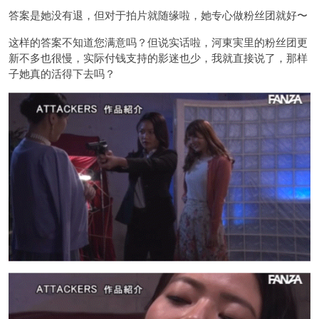
答案是她没有退，但对于拍片就随缘啦，她专心做粉丝团就好〜
这样的答案不知道您满意吗？但说实话啦，河東実里的粉丝团更
新不多也很慢，实际付钱支持的影迷也少，我就直接说了，那样
子她真的活得下去吗？