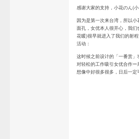
感谢大家的支持，
小花のん
(
小
因为是第一次来台湾，所以
小
面孔，女优本人很开心，我们
花暖)很早就进入了我们的射程
活动：
这时候之前设计的「一番赏」
对轻松的工作吸引女优合作ー
想像中好很多很多，日后一定