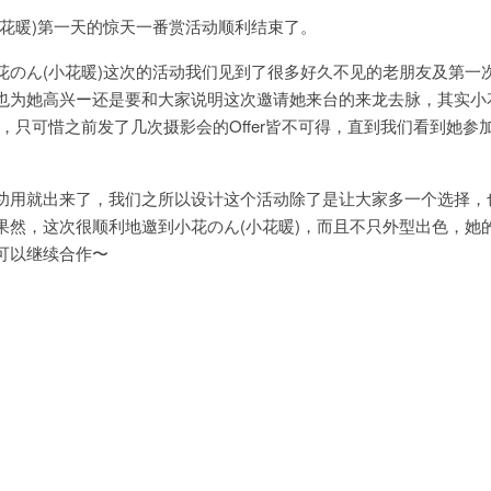
花暖
)第一天的惊天一番赏活动顺利结束了。
花のん
(
小花暖
)这次的活动我们见到了很多好久不见的老朋友及第一
也为她高兴ー还是要和大家说明这次邀请她来台的来龙去脉，其实小
，只可惜之前发了几次摄影会的Offer皆不可得，直到我们看到她参
功用就出来了，我们之所以设计这个活动除了是让大家多一个选择，
果然，这次很顺利地邀到小花のん(小花暖)，而且不只外型出色，她
可以继续合作〜