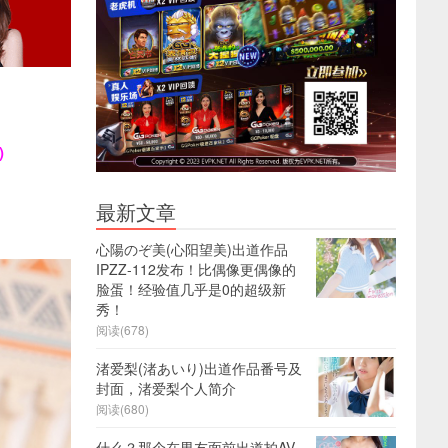
)
最新文章
心陽のぞ美(心阳望美)出道作品
IPZZ-112发布！比偶像更偶像的
脸蛋！经验值几乎是0的超级新
秀！
阅读(678)
渚爱梨(渚あいり)出道作品番号及
封面，渚爱梨个人简介
阅读(680)
什么？那个在男友面前出道拍AV