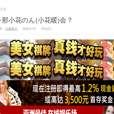
正文
那小花のん(小花暖)会？
类：
总裁宠文
阅读(314)
评论(0)